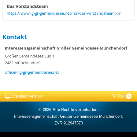
Das Vorstandsteam
https://www.ig-gr-gemeindesee.net/rss/das-vorstandsteam.xml
Kontakt
Interessensgemeinschaft Großer Gemeindesee Münchendorf
Großer Gemeindesee Süd 1
2482 Münchendorf
office@i
g-gr-gem
eindesee
.net
Standard Version
To Top
© 2026 Alle Rechte vorbehalten.
Interessensgemeinschaft Großer Gemeindesee Münchendorf,
ZVR:912947570