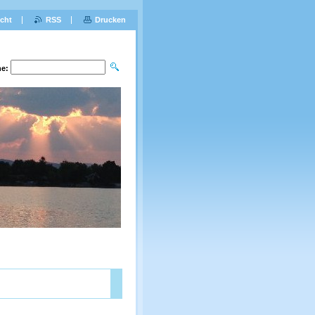
icht
RSS
Drucken
e: