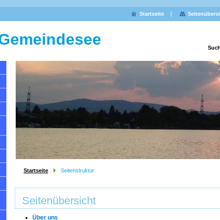
Startseite
Seitenübers
 Gemeindesee
Such
Startseite
Seitenstruktur
Seitenübersicht
Über uns