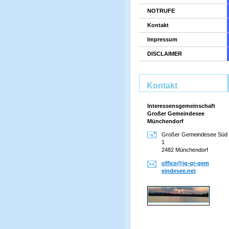
NOTRUFE
Kontakt
Impressum
DISCLAIMER
Kontakt
Interessensgemeinschaft
Großer Gemeindesee
Münchendorf
Großer Gemeindesee Süd
1
2482 Münchendorf
office@i
g-gr-gem
eindesee
.net